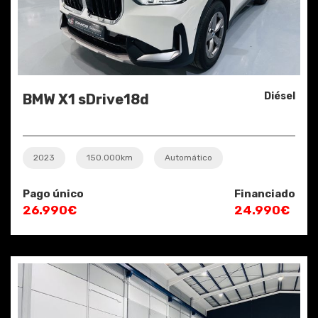
Diésel
BMW X1 sDrive18d
2023
150.000km
Automático
Pago único
Financiado
26.990€
24.990€