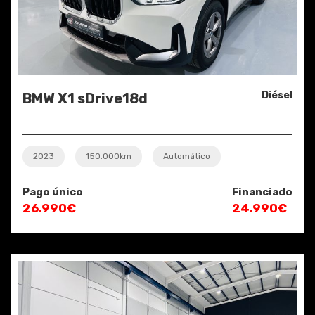
Diésel
BMW X1 sDrive18d
2023
150.000km
Automático
Pago único
Financiado
26.990€
24.990€