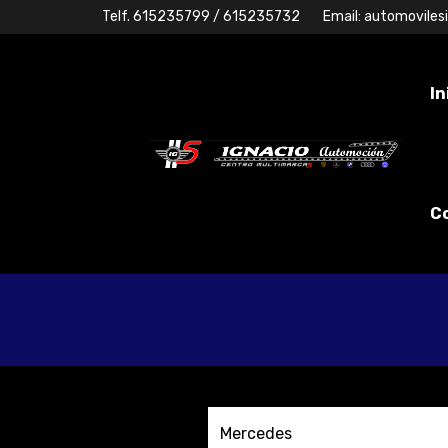
Telf.
615235799
/ 615235732
Email:
automoviles
In
C
Mercedes