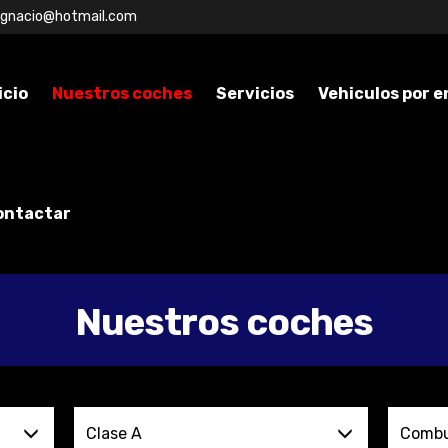
ignacio@hotmail.com
icio
Nuestros coches
Servicios
Vehiculos por 
ontactar
Nuestros coches
Clase A
Combu