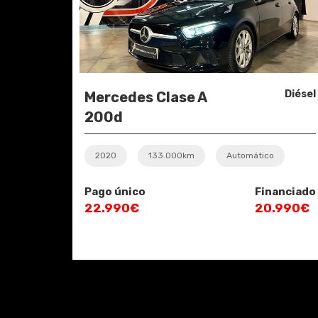
Diésel
Mercedes Clase A
200d
2020
133.000km
Automático
Pago único
Financiado
22.990€
20.990€