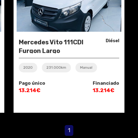
Diésel
Mercedes Vito 111CDI
Furgon Largo
2020
231.000km
Manual
Pago único
Financiado
13.214€
13.214€
1