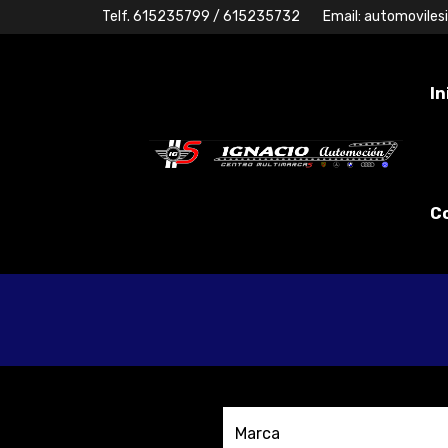
Telf.
615235799
/ 615235732
Email:
automoviles
In
C
Marca