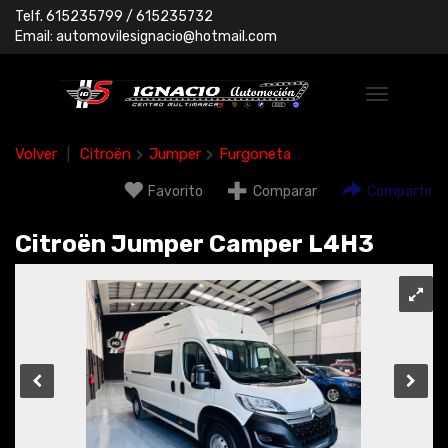
Telf.
615235799
/ 615235732
Email:
automovilesignacio@hotmail.com
Volver
|
Citroën
Jumper
Furgoneta
Favorito
Comparar
Compartir
Citroën Jumper Camper L4H3