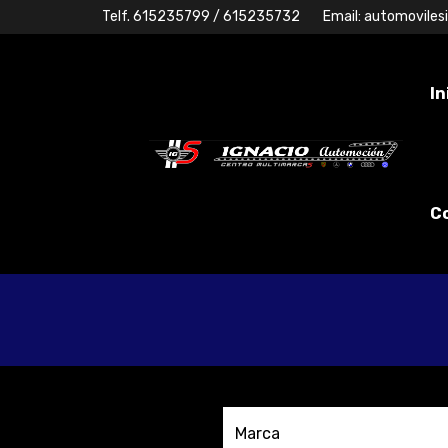
Telf.
615235799
/ 615235732
Email:
automoviles
In
C
Marca