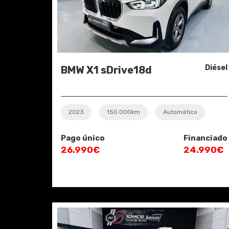
Diésel
BMW X1 sDrive18d
2023
150.000km
Automático
Pago único
Financiado
26.990€
24.990€