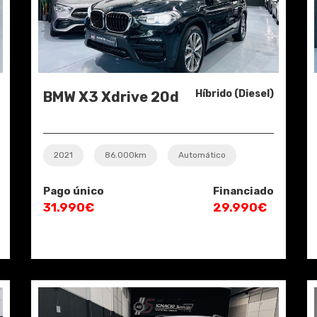
Híbrido (Diesel)
BMW X3 Xdrive 20d
2021
86.000km
Automático
Pago único
Financiado
31.990€
29.990€