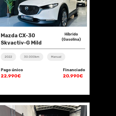
Híbrido
Mazda CX-30
(Gasolina)
Skyactiv-G Mild
Hybrid Evolution
2022
30.000km
Manual
Pago único
Financiado
22.990€
20.990€