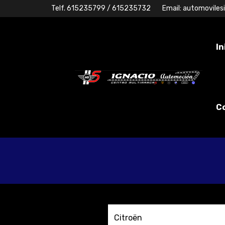
Telf.
615235799
/ 615235732
Email:
automoviles
In
C
Citroën