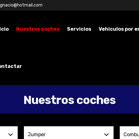
ignacio@hotmail.com
icio
Nuestros coches
Servicios
Vehiculos por 
ontactar
Nuestros coches
Jumper
Combu