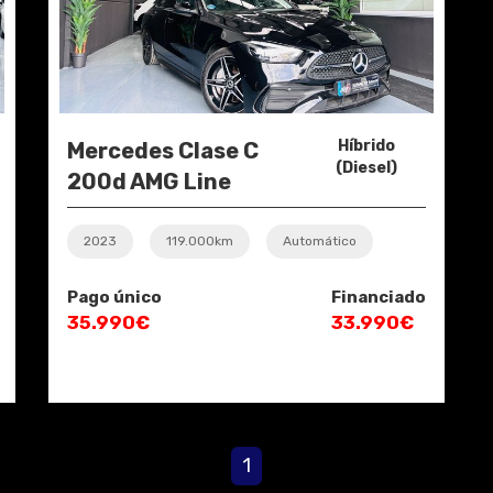
Híbrido
Mercedes Clase C
(Diesel)
200d AMG Line
2023
119.000km
Automático
Pago único
Financiado
35.990€
33.990€
1