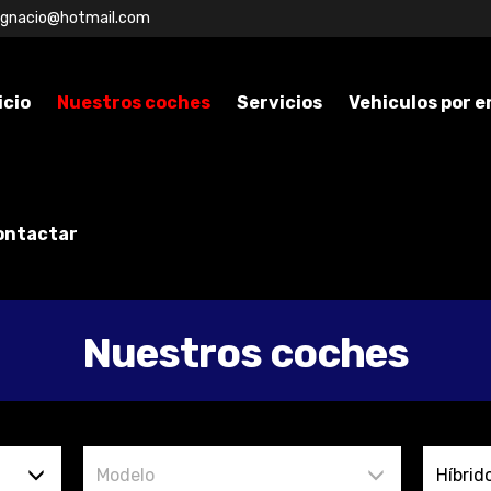
ignacio@hotmail.com
icio
Nuestros coches
Servicios
Vehiculos por 
ontactar
Nuestros coches
Modelo
Híbrido