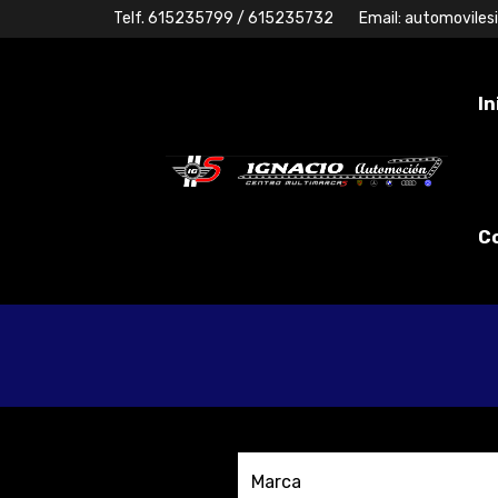
Telf.
615235799
/ 615235732
Email:
automoviles
In
C
Marca