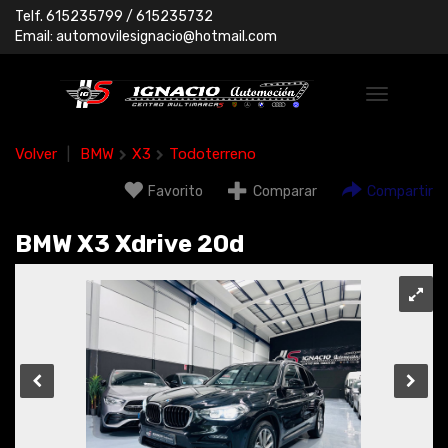
Telf.
615235799
/ 615235732
Email:
automovilesignacio@hotmail.com
Volver
|
BMW
X3
Todoterreno
Favorito
Comparar
Compartir
BMW X3 Xdrive 20d