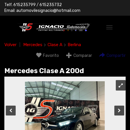
Telf.
615235799
/ 615235732
Email:
automovilesignacio@hotmail.com
Volver
|
Mercedes
Clase A
Berlina
Favorito
Comparar
Compartir
Mercedes Clase A 200d