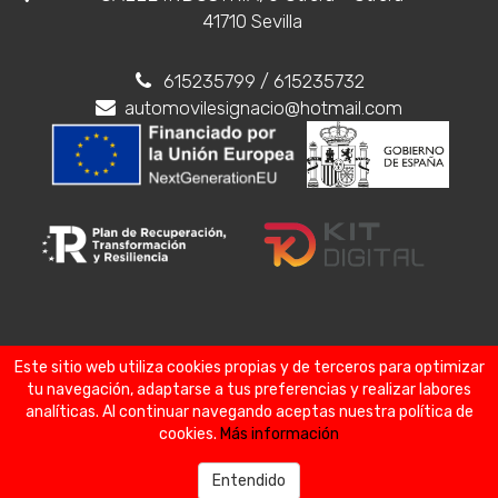
41710 Sevilla
615235799
/ 615235732
automovilesignacio@hotmail.com
Este sitio web utiliza cookies propias y de terceros para optimizar
Aviso legal
Política de privacidad
tu navegación, adaptarse a tus preferencias y realizar labores
Política de cookies
Comparador
Favoritos
analíticas. Al continuar navegando aceptas nuestra política de
cookies.
Más información
Entendido
Ignacio Automoción
HA CONFIADO EN NOSOTROS SU PRESENCIA DIGITAL.