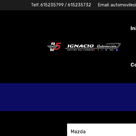
Telf.
615235799
/ 615235732
Email:
automoviles
In
C
Mazda