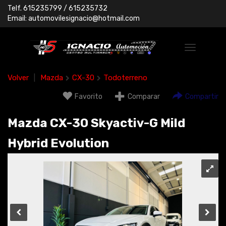
Telf.
615235799
/ 615235732
Email:
automovilesignacio@hotmail.com
Volver
|
Mazda
CX-30
Todoterreno
Favorito
Comparar
Compartir
Mazda CX-30 Skyactiv-G Mild
Hybrid Evolution